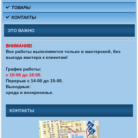
ТОВАРЫ
КОНТАКТЫ
ЭТО ВАЖНО
ВНИМАНИЕ!
Все работы выполняются только в мастерской, без
выезда мастера к клиентам!
График работы:
с 10:00 до 18:00.
Перерыв с 14-00 до 15-00.
Выходные:
среда и воскресенье.
КОНТАКТЫ