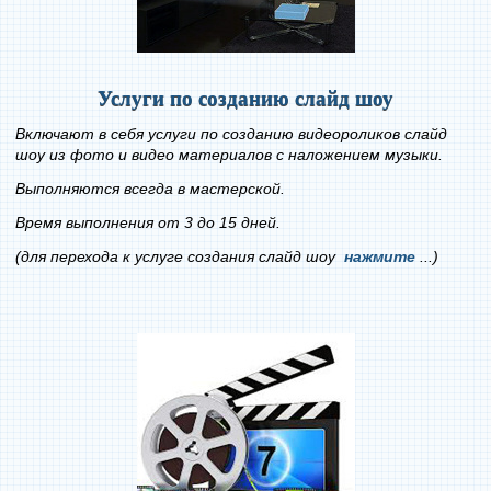
Услуги по созданию слайд шоу
Включают в себя услуги по созданию видеороликов слайд
шоу из фото и видео материалов с наложением музыки.
Выполняются всегда в мастерской.
Время выполнения от 3 до 15 дней.
(для перехода к услуге создания слайд шоу
нажмите
...)